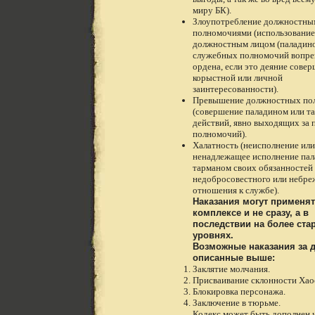
миру БК).
Злоупотребление должностны
полномочиями (использование
должностным лицом (паладино
служебных полномочий вопре
ордена, если это деяние совер
корыстной или личной
заинтересованности).
Превышение должностных по
(совершение паладином или т
действий, явно выходящих за 
полномочий).
Халатность (неисполнение или
ненадлежащее исполнение пал
тарманом своих обязанностей 
недобросовестного или небре
отношения к службе).
Наказания могут применят
комплексе и не сразу, а в
последствии на более ста
уровнях.
Возможные наказания за 
описанные выше:
Заклятие молчания.
Присваивание склонности Хао
Блокировка персонажа.
Заключение в тюрьме.
Кодекс может быть дополнен и