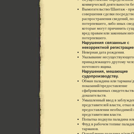
коммерческой деятельности бе
Вымогательство/Шантаж - пр
совершения сделки посредств
распространения сведений, п
потерпевшего, либо иных свед
которые могут причинить су
вред правам или законным инт
потерпевшего.
Нарушения связанные с
некорректной регистрацие
Неверная дата рождения.
Указывание несуществующего
принадлежащего другому чело
почтового ящика.
Нарушения, мешающие
судопроизводству.
Обман паладина или тармана/
показаний/предоставление
сфабрикованных свидетельств
доказательств.
Умышленный ввод в заблужде
представителей власти, отказ в
предоставлении необходимой
представителям власти.
Попытка подкупа паладина ил
Флуд в рабочем топике палади
тарманов.
Оскорбление паладина и/или О