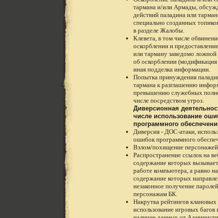
тармана и/или Армады, обсуж
действий паладина или тарман
специально созданных топико
в разделе Жалобы.
Клевета, в том числе обвинени
оскорблении и предоставлени
или тарману заведомо ложно
об оскорблении (модификация
иная подделка информации.
Попытка принуждения палади
тармана к разглашению инфор
превышению служебных полн
числе посредством угроз.
Диверсионная деятельност
числе использование оши
программного обеспечени
Диверсия - ДОС-атаки, исполь
ошибок программного обеспеч
Взлом/похищение персонажей
Распространение ссылок на ве
содержание которых вызывает
работе компьютера, а равно на
содержание которых направле
незаконное получение паролей
персонажам БК.
Накрутка рейтингов клановых 
использование игровых багов 
наличие данных от Администр