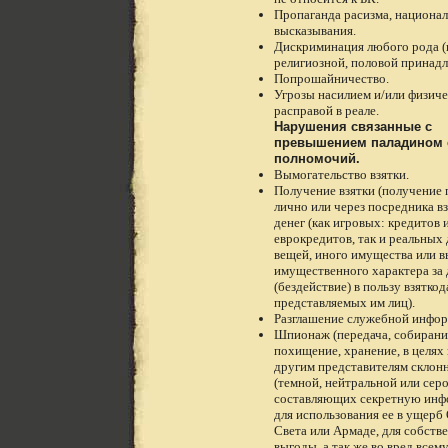
Пропаганда расизма, национа
высказывания.
Дискриминация любого рода (
религиозной, половой принадл
Попрошайничество.
Угрозы насилием и/или физич
расправой в реале.
Нарушения связанные с
превышением паладином 
полномочий.
Вымогательство взятки.
Получение взятки (получение
лично или через посредника вз
денег (как игровых: кредитов 
еврокредитов, так и реальных 
вещей, иного имущества или 
имущественного характера за 
(бездействие) в пользу взяткод
представляемых им лиц).
Разглашение служебной инфор
Шпионаж (передача, собирани
похищение, хранение, в целях
другим представителям склон
(темной, нейтральной или серо
составляющих секретную инф
для использования ее в ущерб
Света или Армаде, для собств
выгоды, а так же во вред всем