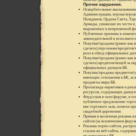
Прочие нарушения.
Оскорбительные высказывания
Администрации, игрока/игроко
Паладинов, Ордена Света, Тар
Армады, унижение их чести и 
выраженное в неприличной фо
Публичные призывы к измене
законодательной и исполнител
Покупки/продажи (равно как и
сделать) персонажа/кредитов/е
реал в обход официальных дил
Покупки/продажи (равно как и
сделать) кредитов/вещей за ек
официальных дилеров БК.
Покупка/продажа предметов/ус
имеющих отношения к БК, за 
предметы мира БК.
Пропаганда наркотиков и рекл
ресурсов, содержащих данную
Флуд/спам в чате/форуме, в то
публичное предложение торго
вне торгового зала, помехи п
свадебной церемонии.
Прямая и косвенная реклама к
сайтов (за исключением форума
Реклама порно-сайтов, распро
ссылок на веб-сайты, содержа
не относится к БК.