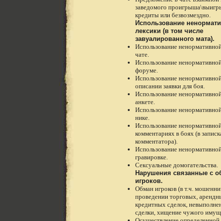
заведомого проигрыша\выигры
кредиты или безвозмездно.
Использование ненормат
лексики (в том числе
завуалированного мата).
Использование ненормативной
чате.
Использование ненормативной
форуме.
Использование ненормативной
описании заявки для боя.
Использование ненормативной
анкете.
Использование ненормативной
нике.
Использование ненормативной
комментариях в боях (в записк
комментатора).
Использование ненормативной
гравировке.
Сексуальные домогательства.
Нарушения связанные с 
игроков.
Обман игроков (в т.ч. мошенн
проведении торговых, арендн
кредитных сделок, невыполне
сделки, хищение чужого имуще
Осуществление определенной