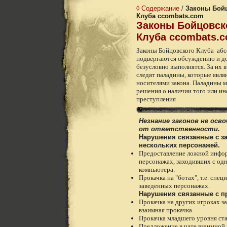
◊ Содержание
/
Законы Бой
Клуба ccombats.com
Законы Бойцовск
Клуба ccombats.
Законы Бойцовского Клуба абс
подвергаются обсуждению и 
безусловно выполнятся. За их
следят паладины, которые явля
носителями закона. Паладины м
решения о наличии того или ин
преступления
Незнание законов не осв
от ответственности.
Нарушения связанные с з
нескольких персонажей.
Предоставление ложной инфо
персонажах, заходивших с од
компьютера.
Прокачка на "ботах", т.е. спец
заведенных персонажах.
Нарушения связанные с п
Прокачка на других игроках з
взаимная прокачка.
Прокачка младшего уровня ст
Предложение в чате взаимной 