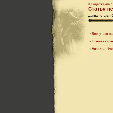
◊ Содержание
/
Статья н
Данная статья 
...
•
Вернуться на
•
Главная стра
•
Новости
Фо